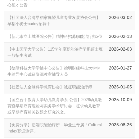
心征才公告
2026-03-02
【社团法人台湾早稻家庭暨儿童专业发展协会公告】
早稻小骑士buddy招募中
2026-02-13
【新北市立土城医院公告】精神科招募职能治疗师2位
2026-02-03
【中山医学大学公告】115学年度职能治疗学系硕士班
一般招生考试
2026-01-27
【
德明科技大学学辅中心公告】
德明财经科技大学学
生辅导中心诚征资源教室辅导人员
2026-01-05
【
社团法人全脑科学教育协会】诚征职能治疗师
2025-10-09
【国立台中教育大学幼儿教育学系-公告】2026幼儿教
育暨早期疗育理论与实务学术研讨会，征求幼儿教育
或早期疗育相关议题之研究论文。
2025-08-26
【免费分享】启端职能治疗所－毕业生专属「Cultural
Index职涯测评」