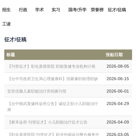
招生
行政
学术
实习
国考/升学
荣誉榜
征才/征稿
工读
征才/征稿
标题
张贴日期
2026-08-05
【刊登征才】彰化基督医院 职能复健专业机构计画
2026-06-15
【台中市政府卫生局心理健康科】招募兼职助理职缺
2026-06-01
安安优脑儿童职能治疗所招募刊登
2026-04-29
【台中精武复健科诊所公告】诚征正职小儿职能治疗
师
2026-04-09
【桥禾诊所-刊登征才】小儿职能治疗征才公告
2026-03-05
【彰化基督医院-刊登征才】职业伤病诊治整合服务中