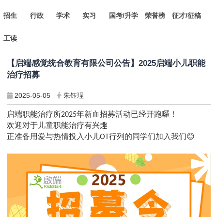
招生
行政
学术
实习
国考/升学
荣誉榜
征才/征稿
工读
【启端感觉统合教育有限公司公告】2025启端小儿职能
治疗招募
2025-05-05
朱钰珵
启端职能治疗所
年新血招募活动已经开跑囉！
2025
欢迎对于儿童职能治疗有兴趣
正准备用爱与热情投入小儿
行列的同学们加入我们
😊
OT