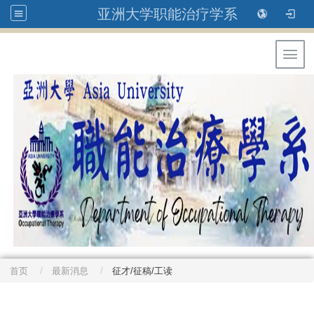
亚洲大学职能治疗学系
Toggl
首页
最新消息
征才/征稿/工读
: