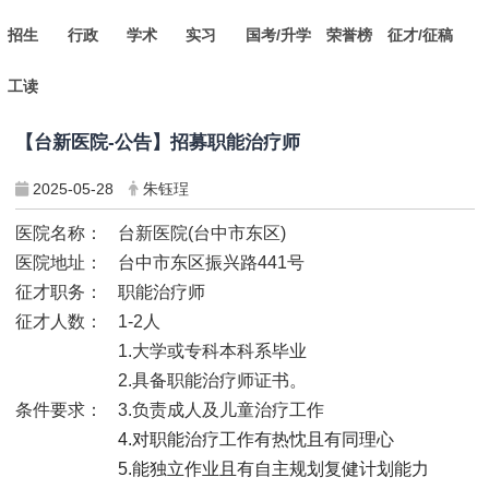
招生
行政
学术
实习
国考/升学
荣誉榜
征才/征稿
工读
【台新医院-公告】招募职能治疗师
2025-05-28
朱钰珵
医院名称：
台新医院(台中市东区)
医院地址：
台中市东区振兴路441号
征才职务：
职能治疗师
征才人数：
1-2
人
1.
大学或专科本科系毕业
2.
具备职能治疗师证书。
条件要求：
3.
负责成人及儿童治疗工作
4.
对职能治疗工作有热忱且有同理心
5.
能独立作业且有自主规划复健计划能力