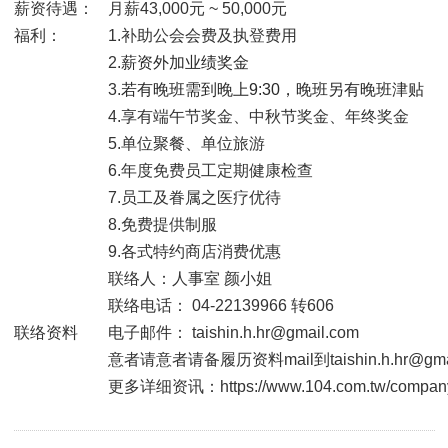
薪资待遇：
月薪43,000元 ~ 50,000元
福利：
1.
补助公会会费及执登费用
2.
薪资外加业绩奖金
3.
若有晚班需到晚上9:30，晚班另有晚班津贴
4.
享有端午节奖金、中秋节奖金、年终奖金
5.
单位聚餐、单位旅游
6.
年度免费员工定期健康检查
7.
员工及眷属之医疗优待
8.
免费提供制服
9.
各式特约商店消费优惠
联络人：人事室 颜小姐
联络电话： 04-22139966 转606
联络资料
电子邮件： taishin.h.hr@gmail.com
意者请意者请备履历资料mail到taishin.h.hr@gma
更多详细资讯：https://www.104.com.tw/company/