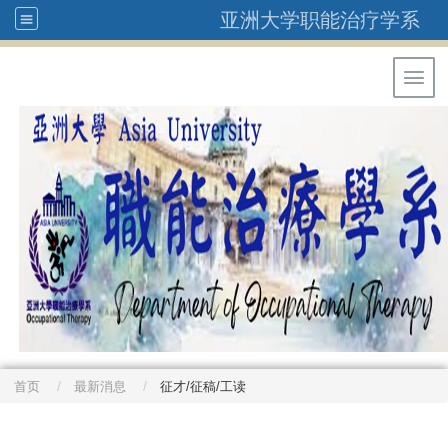
亚洲大学职能治疗学系
Toggl
首页
最新消息
征才/征稿/工读
: