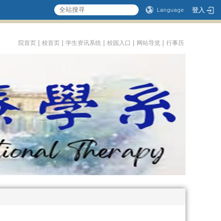
登入
Language
:::
|
|
|
|
|
院首页
校首页
学生资讯系统
校园入口
网站导览
行事历