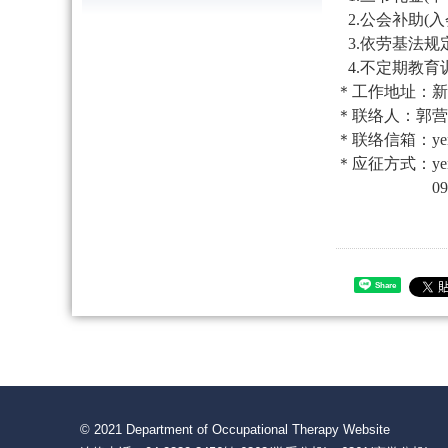
2.公会补助
(
入
3.依劳基法规
4.不定期教育
＊工作地址：新
＊联络人：郭营运长 y
＊联络信箱：
ye
＊应征方式：
ye
0972-8
Share
© 2021 Department of Occupational Therapy Website