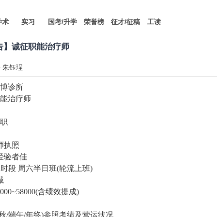
学术
实习
国考/升学
荣誉榜
征才/征稿
工读
告】诚征职能治疗师
朱钰珵
博诊所
能治疗师
职
师执照
经验者佳
时段 周六半日班
(
轮流上班
)
诚
000~58000(
含绩效提成
)
秋
/
端午
/
年终
)
参照考绩及营运状况