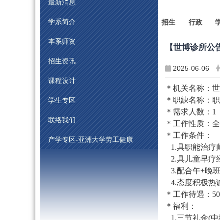
最新消息
学系简介
招生
行政
本系师资
【
世博诊所
公
招生资讯
2025-06-06
课程设计
＊机关名称：世
＊职缺名称：职
学生专区
＊需求人数：
1
联络我们
＊工作性质：全
＊工作条件：
产学专区-亚洲大学劳工健康
1.具职能治疗
2.具儿童早疗
3.配合午
+
晚班
4.态度积极热
＊工作待遇：
50
＊福利：
1.三节礼金
(
中