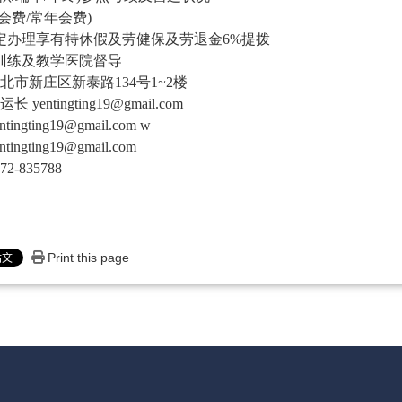
会费
/
常年会费
)
定办理享有特休假及劳健保及劳退金
6%
提拨
训练及教学医院督导
北市新庄区新泰路
134
号
1~2
楼
entingting19@gmail.com
ntingting19@gmail.com w
ntingting19@gmail.com
35788
Print this page