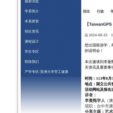
最新消息
学系简介
招生
行政
本系师资
【TaiwanG
招生资讯
2024-08-15
课程设计
想出国留游学，
的说明会！
学生专区
本次邀请到李曼
联络我们
关资讯及重要事
产学专区-亚洲大学劳工健康
时间：
113
年
8
月
地点：国立公共
活动网站及报名
讲者：
李曼甄学人
（澳
现职：台中市康
分享主题：艺术