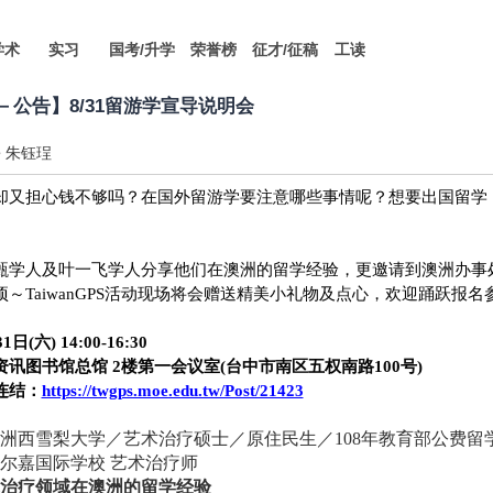
学术
实习
国考/升学
荣誉榜
征才/征稿
工读
PS－公告】8/31留游学宣导说明会
朱钰珵
却又担心钱不够吗？在国外留游学要注意哪些事情呢？想要出国留学
甄学人及叶一飞学人分享他们在澳洲的留学经验，更邀请到澳洲办事
项～
TaiwanGPS
活动现场将会赠送精美小礼物及点心，欢迎踊跃报名
31
日
(
六
) 14:00-16:30
资讯图书馆总馆
2
楼第一会议室
(
台中市南区五权南路
100
号
)
连结：
https://twgps.moe.edu.tw/Post/21423
洲西雪梨大学／艺术治疗硕士／原住民生／108年教育部公费留
尔嘉国际学校 艺术治疗师
治疗领域在澳洲的留学经验