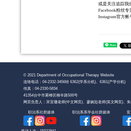
或是关注追踪我
Facebook
粉丝
Instagram
官方
Share
© 2021 Department of Occupational Therapy Website
连络电话：04-2332-3456转 6362(学系分机)、6361(产学分
传真：04-2330-5834
41354台中市雾峰区柳丰路500号
网页负责人：宋宜珊老师(中文网页)、廖婉彣老师(英文网页)、
职治系社群媒体 职治系系学会社群媒体 
造访人次 : 15022841