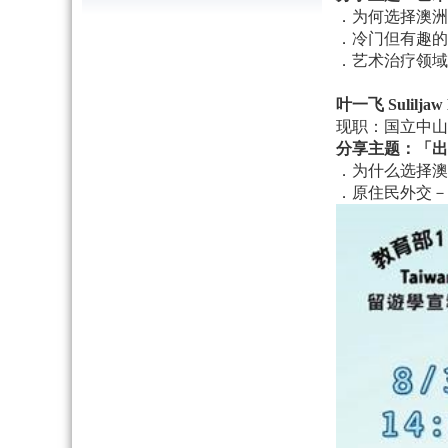
．为何选择澳洲
．冷门但有趣的
．艺术治疗领域
叶一飞 Suliljaw
现职：国立中山
分享主题：「出国为了回家」
．为什么选择澳
．原住民外交－