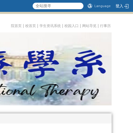
登入
Language
:::
|
|
|
|
|
院首页
校首页
学生资讯系统
校园入口
网站导览
行事历