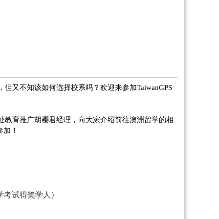
，但又不知该如何选择校系吗？欢迎来参加
TaiwanGPS
处教育推广胡樱君经理，向大家介绍前往澳洲留学的相
参加！
学考试得奖学人）