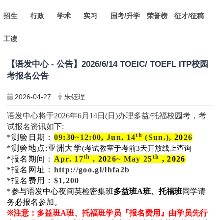
招生
行政
学术
实习
国考/升学
荣誉榜
征才/征稿
工读
【语发中心 - 公告】2026/6/14 TOEIC/ TOEFL ITP校园
考报名公告
2026-04-27
朱钰珵
语发中心将于2026年6月14日(日)办理多益/托福校园考，考
试报名资讯如下:
th
*测验日期
：
09
:
3
0
~12:00
,
Jun
.
14
(Sun.),
20
26
*
测验地点
:
亚洲大学
(
考试教室于考前
3
天开放线上查询
th
th
*
报名期间
：
Apr. 17
,
20
26~ May 25
, 2026
*
报名网址
：
http://goo.gl/lhfa2b
*
报名费用
：
$1,200
*
参与语发中心夜间英检密集班
多益班
A
班
、托福班
同学请
务必报名参加。
※
注意：多益班
A
班、托福班学员『报名费用』由学员先行