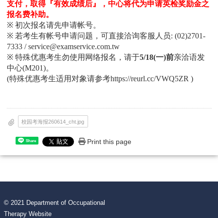
支付，取得『有效成绩后』，中心将代为申请英检奖励金之
报名费补助。
※
初次报名请先申请帐号。
※
若考生有帐号申请问题，可直接洽询客服人员
: (02)2701-
7333 /
service@examservice.com.tw
※
特殊优惠考生勿使用网络报名，请于
5/18(
一
)
前
亲洽语发
中心
(M201)
。
(
特殊优惠考生适用对象请参考https://reurl.cc/VWQ5ZR
)
校园考海报260614_cht.jpg
Print this page
Share
© 2021 Department of Occupational
Therapy Website