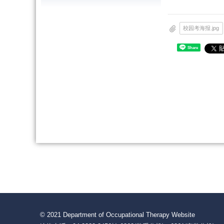
校园考海报.jpg
Share
© 2021 Department of Occupational Therapy Website