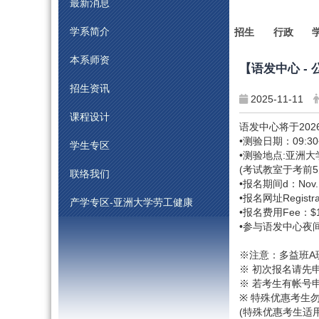
最新消息
学系简介
招生
行政
本系师资
【语发中心 - 公
招生资讯
2025-11-11
课程设计
语发中心将于202
•测验日期：09:30~12:
学生专区
•测验地点:亚洲大
(考试教室于考前
联络我们
•报名期间d：Nov. 10t
•报名网址Registratio
产学专区-亚洲大学劳工健康
•报名费用Fee：$1
•参与语发中心夜
※注意：多益班A
※ 初次报名请先
※ 若考生有帐号申请问题
※ 特殊优惠考生勿
(特殊优惠考生适用对象请