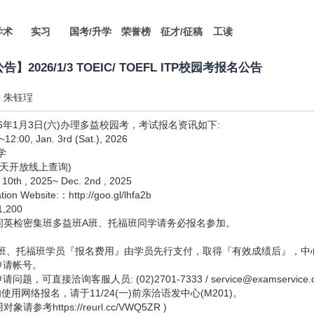
学术
实习
国考/升学
荣誉榜
征才/征稿
工读
告】2026/1/3 TOEIC/ TOEFL ITP校园考报名公告
朱钰珵
6年1月3日(六)办理多益校园考，考试报名资讯如下:
00, Jan. 3rd (Sat.), 2026
学
5天开放线上查询)
h , 2025~ Dec. 2nd , 2025
n Website:：http://goo.gl/lhfa2b
,200
间英检密集班多益班A班、托福班同学请务必报名参加。
班、托福班学员『报名费用』由学员先行支付，取得『有效成绩后』，中
申请帐号。
，可直接洽询客服人员: (02)2701-7333 / service@examservice.c
使用网络报名，请于11/24(一)前亲洽语发中心(M201)。
参考https://reurl.cc/VWQ5ZR )