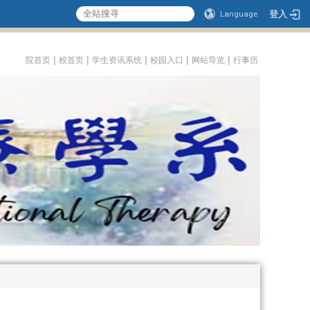
登入
Language
:::
|
|
|
|
|
院首页
校首页
学生资讯系统
校园入口
网站导览
行事历