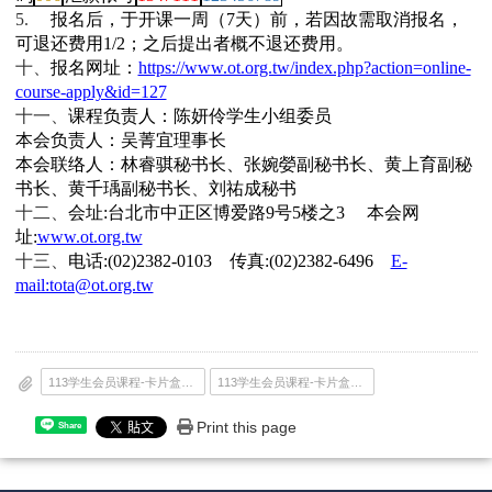
5.
报名后，于开课一周（
7
天）前，若因故需取消报名，
可退还费用
1/2
；之后提出者概不退还费用。
十、
报名网址：
https://www.ot.org.tw/index.php?action=online-
course-apply&id=127
十一、
课程负责人：陈妍伶学生小组委员
本会负责人：吴菁宜理事长
本会联络人：林睿骐秘书长、张婉嫈副秘书长、黄上育副秘
书长、黄千瑀副秘书长
、
刘祐成秘书
十二、
会址
:
台北市中正区博爱路
9
号
5
楼之
3
本会网
址
:
www.ot.org.tw
十三、
电话
:(02)2382-0103
传真
:(02)2382-6496
E-
mail:tota@ot.org.tw
113学生会员课程-卡片盒笔记法-简章.pdf
113学生会员课程-卡片盒笔记法-海报.pdf
Print this page
Share