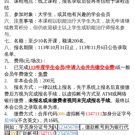
四、
课程地点：线上课程，报名录取后会再寄信给予课程连
结
五、
参加对象：大学生，或其他有兴趣的学会会员
六、
注意事项：
本课程以职能治疗大学生为主，故无申请继
续教育积分，但仍欢迎硕士以上学生或职能治疗师报名参
与。
七、
名额：至少
10
名开课，额满
200
名。
八、
报名期限：
113
年
10
月
31
日止，
113
年
11
月
6
日公告录取
名单。
九、
费用
(
元
/
场次
)
：
1.
已完成
113
年度学生会员
(
申请入会并先缴交会费
)
或一般
会员年费缴交：
免费
2.
非本会会员：
200
元
3.
报名方式：一律以线上报名，先于系统上报名后直接缴
费后方视为完成报名手续，以虚拟帐号方式至
ATM
或网络
银行缴费，
未报名或未缴费者视同未完成报名手续
。最终以
本会公告之录取名单为准。
4.
缴费方式：合库代码
006-
虚拟帐号
1347111
加身分证字号
后
9
码
(
不含英文
)
，共
16
码。
例如：学员身分证号为
A
123456789
，缴款帐号则为银行代
码
006
汇款帐号
1347111
123456789