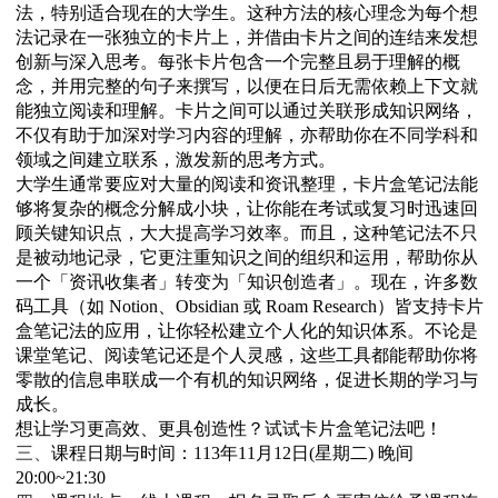
法，特别适合现在的大学生。这种方法的核心理念为每个想
法记录在一张独立的卡片上，并借由卡片之间的连结来发想
创新与深入思考。每张卡片包含一个完整且易于理解的概
念，并用完整的句子来撰写，以便在日后无需依赖上下文就
能独立阅读和理解。卡片之间可以通过关联形成知识网络，
不仅有助于加深对学习内容的理解，亦帮助你在不同学科和
领域之间建立联系，激发新的思考方式。
大学生通常要应对大量的阅读和资讯整理，卡片盒笔记法能
够将复杂的概念分解成小块，让你能在考试或复习时迅速回
顾关键知识点，大大提高学习效率。而且，这种笔记法不只
是被动地记录，它更注重知识之间的组织和运用，帮助你从
一个「资讯收集者」转变为「知识创造者」。现在，许多数
码工具（如
Notion
、
Obsidian
或
Roam Research
）皆支持卡片
盒笔记法的应用，让你轻松建立个人化的知识体系。不论是
课堂笔记、阅读笔记还是个人灵感，这些工具都能帮助你将
零散的信息串联成一个有机的知识网络，促进长期的学习与
成长。
想让学习更高效、更具创造性？试试卡片盒笔记法吧！
三、
课程日期与时间：
113
年
11
月
12
日
(
星期二
)
晚间
20:00~21:30