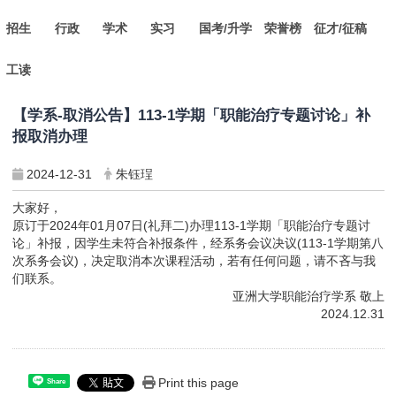
招生
行政
学术
实习
国考/升学
荣誉榜
征才/征稿
工读
【学系-取消公告】113-1学期「职能治疗专题讨论」补
报取消办理
2024-12-31
朱钰珵
大家好，
原订于2024年01月07日(礼拜二)办理113-1学期「职能治疗专题讨
论」补报，因学生未符合补报条件，经系务会议决议(113-1学期第八
次系务会议)，决定取消本次课程活动，若有任何问题，请不吝与我
们联系。
亚洲大学职能治疗学系 敬上
2024.12.31
Print this page
Share