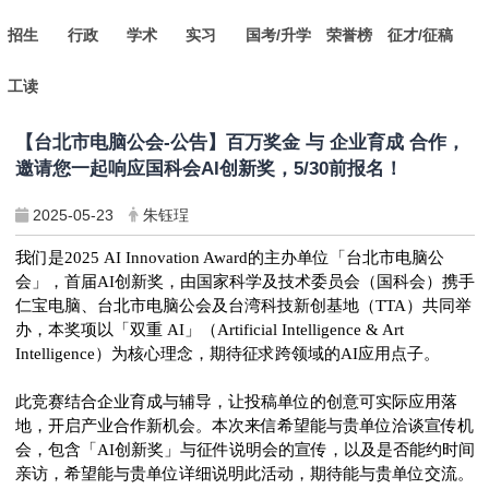
招生
行政
学术
实习
国考/升学
荣誉榜
征才/征稿
工读
【台北市电脑公会-公告】百万奖金 与 企业育成 合作，
邀请您一起响应国科会AI创新奖，5/30前报名！
2025-05-23
朱钰珵
我们是2025 AI Innovation Award的主办单位「台北市电脑公
会」，首届AI创新奖，
由国家科学及技术委员会（国科会）携手
仁宝电脑、台北市电脑公会及台湾科技新创基地（TTA）共同举
办，本奖项以「双重 AI」（Artificial Intelligence & Art
Intelligence）为核心理念，期待征求跨领域的AI应用点子。
此竞赛结合企业育成与辅导，让投稿单位的创意可实际应用落
地，开启产业合作新机会。本次来信希望能与贵单位洽谈宣传机
会，包含「AI创新奖」与征件说明会的宣传，以及是否能约时间
亲访，希望能与贵单位详细说明此活动，期待能与贵单位交流。