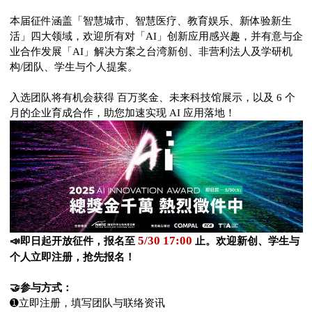
本届征件涵盖「智慧城市、智慧医疗、教育娱乐、新体验新生
活」四大领域，欢迎所有对「AI」创新应用感兴趣，并有意与企
业合作发展「AI」解决方案之台湾新创、非营利法人及学研机
构/团队、学生与个人提案。
入选团队将有机会获得 百万奖金、未来科技馆展示，以及 6 个
月的企业育成合作，助您加速实现 AI 应用落地！
5/30 17:00
📣
即日起开放征件，报名至
止。欢迎新创、学生与
个人立即注册，抢先报名！
🤝
参与方式：
➊
立即注册，填写团队与联络资讯