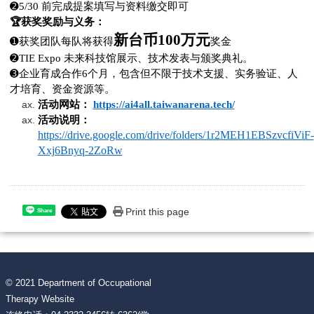
➋
5/30
前完成提案填写与资料缴交即可
🏆
获奖奖励与义务：
新台币100万元
➊
获奖团队每队将获得
奖金
➋
TIE Expo
未来科技馆展示、技术发表与颁奖典礼。
➌
企业育成合作6个月，包含但不限于技术支援、实务验证、人
才培育、资金资源等。
活动网站：
https://ai4all.taiwanarena.tech/
活动说明：
https://drive.google.com/drive/folders/1r2MEH1EBSzvcfiViF-
Xxj6Bnyq-2ZoRw
Print this page
Share
© 2021 Department of Occupational
Therapy Website