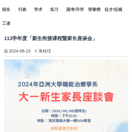
招生
行政
学术
实习
国考/升学
荣誉榜
征才/征稿
工读
113学年度「新生衔接课程暨家长座谈会」
2024-08-23
朱钰珵