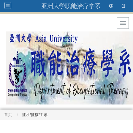
亚洲大学职能治疗学系
Toggl
首页
征才/征稿/工读
: