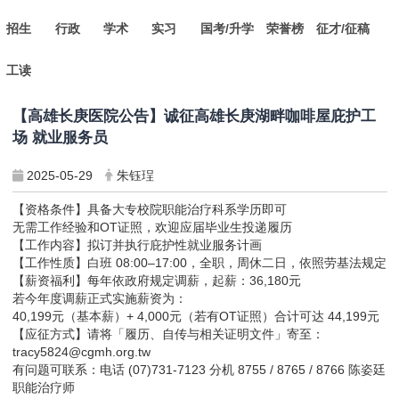
招生
行政
学术
实习
国考/升学
荣誉榜
征才/征稿
工读
【高雄长庚医院公告】诚征高雄长庚湖畔咖啡屋庇护工
场 就业服务员
2025-05-29
朱钰珵
【资格条件】具备大专校院职能治疗科系学历即可
无需工作经验和OT证照，欢迎应届毕业生投递履历
【工作内容】拟订并执行庇护性就业服务计画
【工作性质】白班 08:00–17:00，全职，周休二日，依照劳基法规定
【薪资福利】每年依政府规定调薪，起薪：36,180元
若今年度调薪正式实施薪资为：
40,199元（基本薪）+ 4,000元（若有OT证照）合计可达 44,199元
【应征方式】请将「履历、自传与相关证明文件」寄至：
tracy5824@cgmh.org.tw
有问题可联系：电话 (07)731-7123 分机 8755 / 8765 / 8766 陈姿廷
职能治疗师