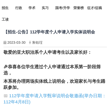
招生
行政
学术
实习
国考/升学
荣誉榜
征才/征稿
工读
【招生-公告】112学年度个人申请入学实体说明会
2023-03-30
朱钰珵
敬爱的亚大职治系个人申请考生以及家长好：
🎉恭喜各位学生透过个人申请通过本系第一阶段筛
选，
本系将办理两场实体线上说明会，
欢迎家长与考生踊
跃参加。
📅
112学年度申请入学甄审说明会敬邀函(举办日期：
112年4月8日)