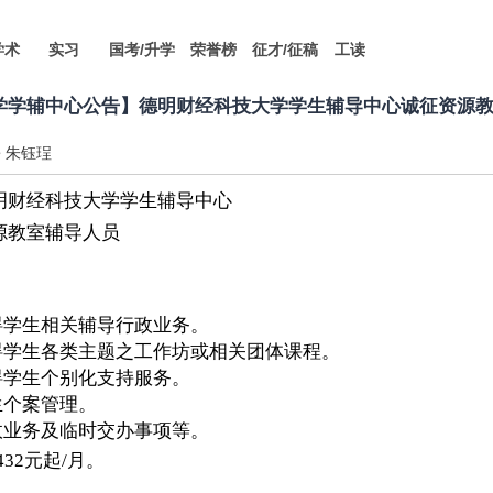
学术
实习
国考/升学
荣誉榜
征才/征稿
工读
学学辅中心公告】
德明财经科技大学学生辅导中心诚征资源
朱钰珵
明财经科技大学学生辅导中心
源教室辅导人员
：
碍学生相关辅导行政业务。
碍学生各类主题之工作坊或相关团体课程。
碍学生个别化支持服务。
生个案管理。
政业务及临时交办事项等。
432
元起
/
月。
：