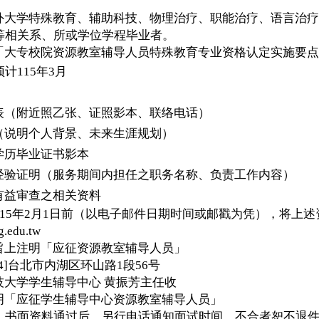
外大学特殊教育、辅助科技、物理治疗、职能治疗、语言治疗
等相关系、所或学位学程毕业者。
「大专校院资源教室辅导人员特殊教育专业资格认定实施要点
预计
115
年
3
月
：
表（附近照乙张、证照影本、联络电话）
（说明个人背景、未来生涯规划）
学历毕业证书影本
经验证明（服务期间内担任之职务名称、负责工作内容）
有益审查之相关资料
15
年
2
月
1
日前（以电
子邮件日期时间或邮戳为凭），将上述
g.edu.tw
旨上注明「应征资源教室辅导人员」
4]
台北市内湖区环山路
1
段
56
号
技大学学生辅导中心
黄振芳主任收
明「应征学生辅导中心资源教室辅导人员」
：书面资料通过后，另行电话通知面试时间，不合者恕不退