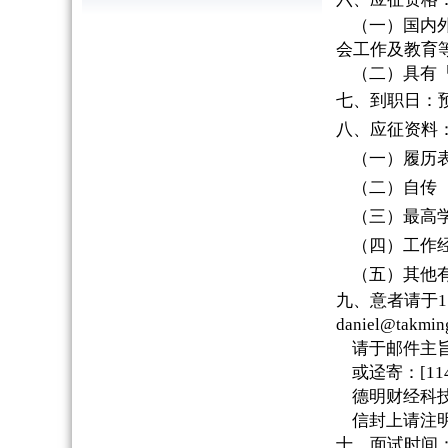
（一）国内
会工作及教育
（二）具有
七、到职日：
八、应征资料
（一）履历
（二）自传
（三）最高
（四）工作
（五）其他
九
、
意者请于
1
daniel@takmin
请于邮件主
或迳寄：
[11
德明财经科
信封上请注
十、面试时间