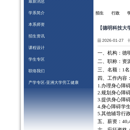
最新消息
学系简介
招生
行政
本系师资
【
德明科技大
招生资讯
2026-01-27
课程设计
一、机构：德
学生专区
二、职称：资
三、名额：
1
名
联络我们
四、工作内容
产学专区-亚洲大学劳工健康
1.
办理身心障
2.
规划身心障
3.
提供身心障
4.
身心障碍学
5.
其他辅导行
五、薪资
：
40,
六、应征资格