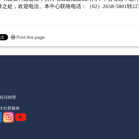
详之处，欢迎电洽。本中心联络电话：（
02
）
2658-5801
转
22
Print this page
机)
朱钰珵助理
亚大社群媒体