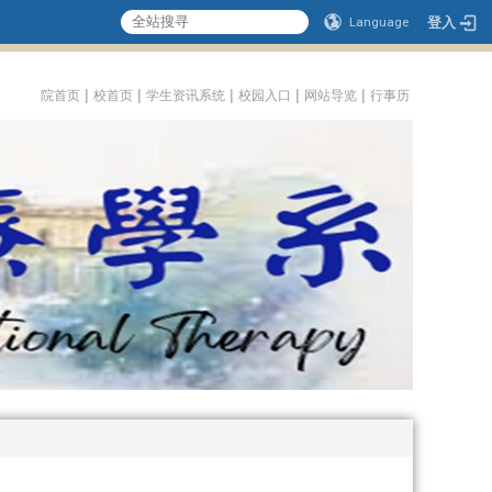
登入
Language
:::
|
|
|
|
|
院首页
校首页
学生资讯系统
校园入口
网站导览
行事历