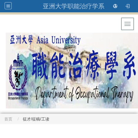
亚洲大学职能治疗学系
Toggl
首页
征才/征稿/工读
: