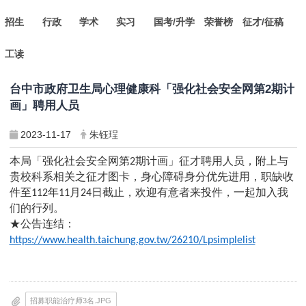
招生
行政
学术
实习
国考/升学
荣誉榜
征才/征稿
工读
台中市政府卫生局心理健康科「强化社会安全网第2期计
画」聘用人员
2023-11-17
朱钰珵
本局「强化社会安全网第
期计画」征才聘用人员，附上与
2
贵校科系相关之征才图卡，身心障碍身分优先进用，职缺收
件至
年
月
日截止，欢迎有意者来投件，一起加入我
112
11
24
们的行列。
★公告连结：
https://www.health.taichung.gov.tw/26210/Lpsimplelist
招募职能治疗师3名.JPG