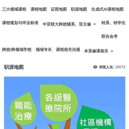
三大领域课程
课程地图
证照地图
职涯地图
生成式AI课程地图
课程规划与毕业标准
转系、转学生
中亚联大跨校辅系、双主修
联合会考
跨校/跨领域学程
领域专长
课程相关法规
本系修课相关
职涯地图
浏览人次:
10073