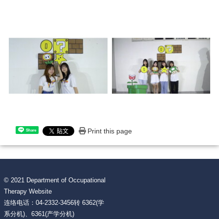
Print this page
Share
© 2021 Department of Occupational
Therapy Website
连络电话：04-2332-3456转 6362(学
系分机)、6361(产学分机)