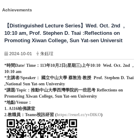
Achievements
【Distinguished Lecture Series】Wed. Oct. 2nd ,
10:10 am, Prof. Stephen D. Tsai :Reflections on
Promoting Xiwan College, Sun Yat-sen Universit
2024-10-01
朱鈺珵
*時間Date/ Time：113年10月2日(星期三)上午10:10 Wed. Oct. 2nd ,
10:10 am
*主講者/Speaker： 國立中山大學 蔡敦浩 教授 Prof. Stephen D. Tsai
,National Sun Yat-sen University
*講題/Topic：推動中山大學西灣學院的一些思考 Reflections on
Promoting Xiwan College, Sun Yat-sen University
*地點/Venue：
1. A116哈佛講堂
2.教職員：Teams視訊研習 (
https://reurl.cc/yvDlKO
)